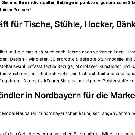
 Sie und Ihre individuellen Belange in punkto ergonomische Si
 fairen Preisen!
t für Tische, Stühle, Hocker, Bän
alität, auf die man sich auch nach Jahren noch verlassen kann. Un
den: Design – wir bieten 30 erprobte & beliebte Stuhlmodelle, mit
stoffauswahl umfasst textile Bezüge, Microfaser, Kunstleder und S
 zeichnen sie sich durch Farb- und Lichtechtheit und eine hohe 
eleicht. Alternativ können Sie uns Ihre eigenen Polsterstoffe zur
ndler in Nordbayern für die Mark
itt Möbel Neubauer im nordbayerischen Raum, seit langen Jahren b
ten auf dem Gebiet des ergonomischen Sitzkomforts. Mit einem um