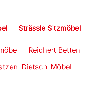
bel
Strässle Sitzmöbel
tzmöbel
Reichert Betten
ratzen
Dietsch-Möbel