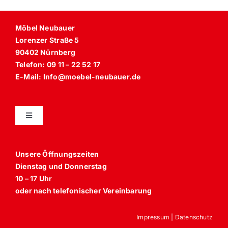
Möbel Neubauer
Lorenzer Straße 5
90402 Nürnberg
Telefon: 09 11 – 22 52 17
E-Mail: Info@moebel-neubauer.de
Toggle
Navigation
Unsere Öffnungszeiten
Dienstag und Donnerstag
Sessel
10 – 17 Uhr
oder nach telefonischer Vereinbarung
Anbaumöbel, Schränke und Schrankbetten
Impressum
|
Datenschutz