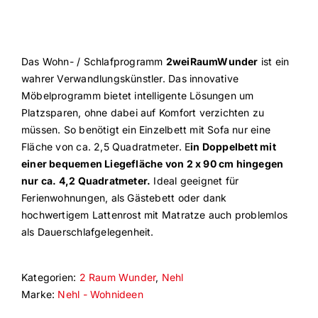
Vela Trippel Stuhl
Das Wohn- / Schlafprogramm
2weiRaumWunder
ist ein
himolla Relaxsessel
wahrer Verwandlungskünstler. Das innovative
Möbelprogramm bietet intelligente Lösungen um
JOKA
Platzsparen, ohne dabei auf Komfort verzichten zu
müssen. So benötigt ein Einzelbett mit Sofa nur eine
Fläche von ca. 2,5 Quadratmeter. E
in Doppelbett mit
einer bequemen Liegefläche von 2 x 90 cm hingegen
nur ca. 4,2 Quadratmeter.
Ideal geeignet für
Ferienwohnungen, als Gästebett oder dank
hochwertigem Lattenrost mit Matratze auch problemlos
als Dauerschlafgelegenheit.
Kategorien:
2 Raum Wunder
,
Nehl
Marke:
Nehl - Wohnideen