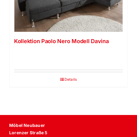
Vela Trippel Stuhl
himolla Relaxsessel
Kollektion Paolo Nero Modell Davina
Strässle Switzerland – Relaxsessel
JOKA
Details
Möbel Neubauer
Lorenzer Straße 5