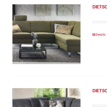
DIETSC
Details
DIETSC