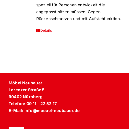
speziell für Personen entwickelt die
angepasst sitzen müssen. Gegen
Rückenschmerzen und mit Aufstehfunktion.
Details
Str
Möbel Neubauer
Lorenzer Straße 5
90402 Nürnberg
Telefon: 09 11 – 22 52 17
E-Mail: Info@moebel-neubauer.de