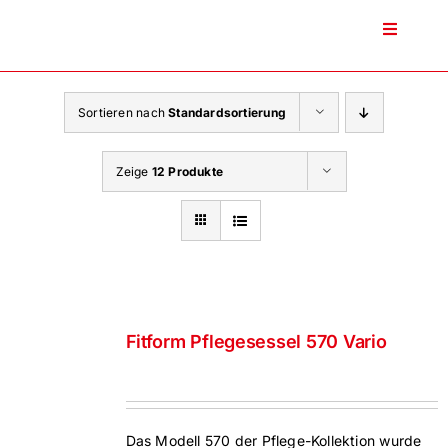
Zum
Inhalt
Toggle
Navigati
springen
Sortieren nach
Standardsortierung
Zeige
12 Produkte
Fitform Pflegesessel 570 Vario
Das Modell 570 der Pflege-Kollektion wurde