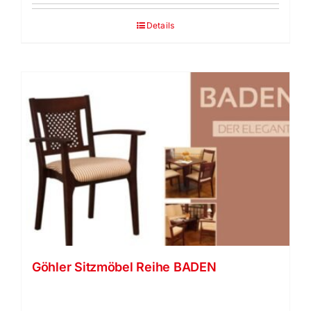
Details
Göhler Sitzmöbel Reihe BADEN