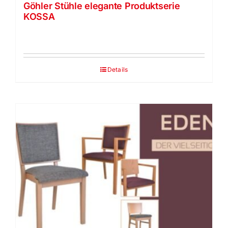
Göhler Stühle elegante Produktserie
KOSSA
Details