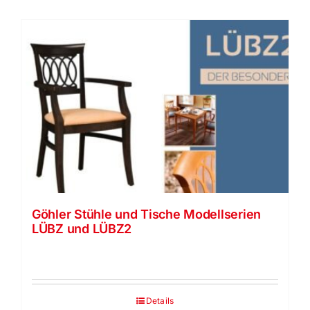
Göhler Stühle und Tische Modellserien
LÜBZ und LÜBZ2
Details