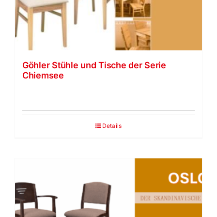
Vela Trippel Stuhl
himolla Relaxsessel
Göhler Stühle und Tische der Serie
Chiemsee
JOKA
Strässle Relaxer Collection
Details