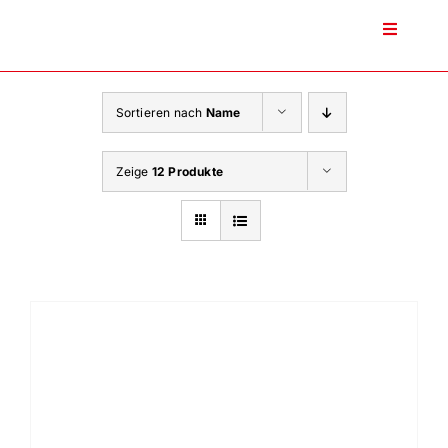
Zum
Inhalt
Toggle
Navigati
springen
Sortieren nach
Name
Zeige
12 Produkte