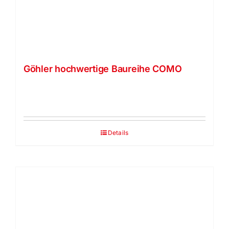
Göhler hochwertige Baureihe COMO
Str
Details