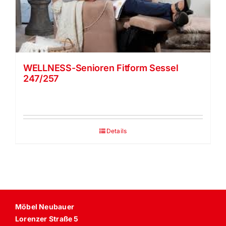
Vela Trippel Stuhl
himolla Relaxsessel
WELLNESS-Senioren Fitform Sessel
247/257
JOKA
Strässle Relaxer Collection
Details
Möbel Neubauer
Lorenzer Straße 5