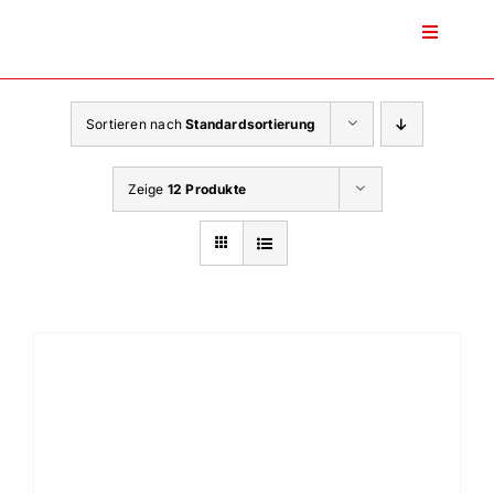
Zum
Inhalt
Toggle
Navigati
springen
Sortieren nach
Standardsortierung
Zeige
12 Produkte