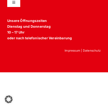
Toggle
Vela Trippel Stuhl
Navigation
Unsere Öffnungszeiten
himolla Relaxsessel
Dienstag und Donnerstag
Sessel
10 – 17 Uhr
JOKA
oder nach telefonischer Vereinbarung
Anbaumöbel, Schränke und Schrankbetten
Impressum
|
Datenschutz
Strässle Relaxer Collection
Bettgestelle und Schlafzimmer
Lattenroste und Matratzen
Polstermöbel