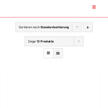
Zum
Inhalt
Toggle
Navigati
springen
Sortieren nach
Standardsortierung
Zeige
12 Produkte