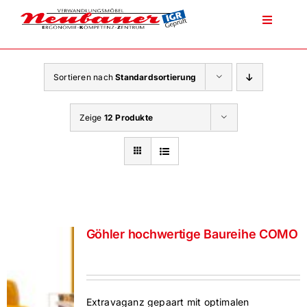
Zum
Inhalt
Toggle
Navigati
springen
Sortieren nach
Standardsortierung
Produkte
Zeige
12 Produkte
Unser Service
Über Neubauer
Göhler hochwertige Baureihe COMO
Tel.: 0911 225217
Fitform Sessel
Extravaganz gepaart mit optimalen