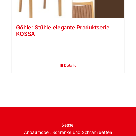
Göhler Stühle elegante Produktserie
KOSSA
Details
Sessel
Anbaumöbel, Schränke und Schrankbetten