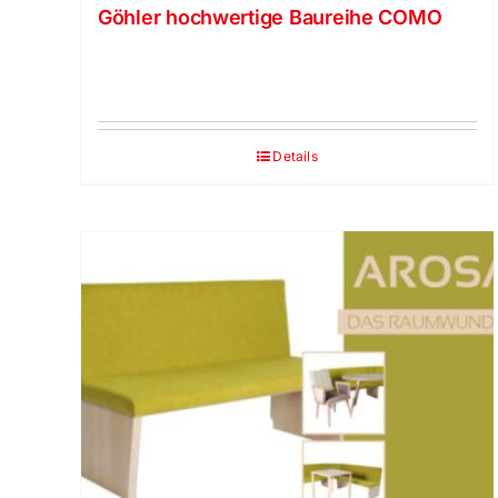
Göhler hochwertige Baureihe COMO
Details