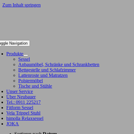
Zum Inhalt springen
oggle Navigation
Produkte
Sessel
Anbaumöbel, Schränke und Schrankbetten
Bettgestelle und Schlafzimmer
Lattenroste und Matratzen
Polstermöbel
Tische und Stühle
Unser Service
Über Neubauer
Tel.: 0911 225217
Fitform Sessel
Vela Trippel Stuhl
himolla Relaxsessel
JOKA
Sortieren nach
Datum