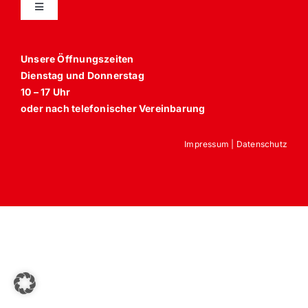
Toggle
Vela Trippel Stuhl
Navigation
Unsere Öffnungszeiten
himolla Relaxsessel
Dienstag und Donnerstag
Sessel
10 – 17 Uhr
JOKA
oder nach telefonischer Vereinbarung
Anbaumöbel, Schränke und Schrankbetten
Impressum
|
Datenschutz
Bettgestelle und Schlafzimmer
Lattenroste und Matratzen
Polstermöbel