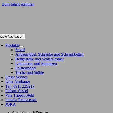
Zum Inhalt springen
oggle Navigation
Produkte
Sessel
Anbaumöbel, Schränke und Schrankbetten
Bettgestelle und Schlafzimmer
Lattenroste und Matratzen
Polstermöbel
Tische und Stühle
Unser Service
Über Neubauer
Tel.: 0911 225217
Fitform Sessel
Vela Trippel Stuhl
himolla Relaxsessel
JOKA
Sortieren nach
Datum