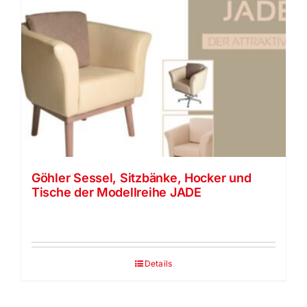
Göhler Sessel, Sitzbänke, Hocker und
Tische der Modellreihe JADE
Details