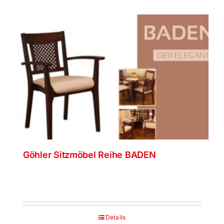
Göhler Sitzmöbel Reihe BADEN
Details