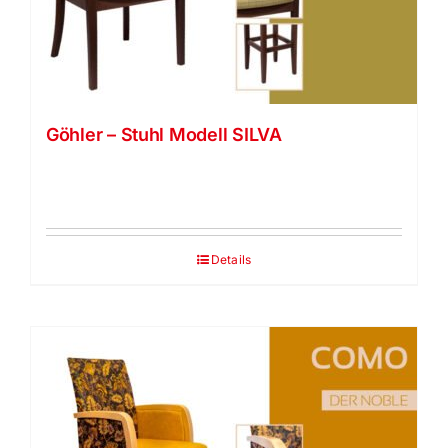
Vela Trippel Stuhl
himolla Relaxsessel
Göhler – Stuhl Modell SILVA
Strässle Switzerland – Relaxsessel
JOKA
Details