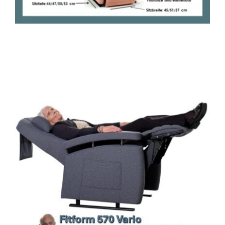
Vela Trippel Stuhl
himolla Relaxsessel
JOKA