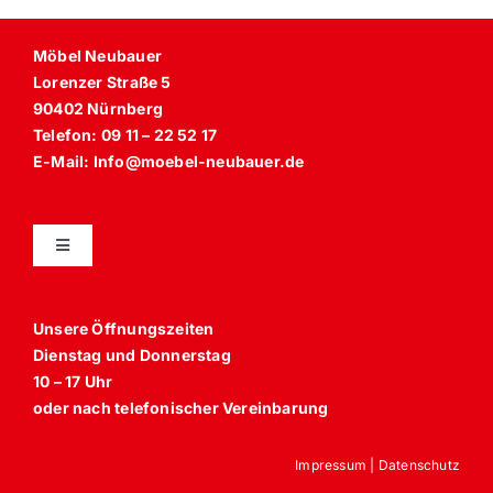
Möbel Neubauer
Lorenzer Straße 5
90402 Nürnberg
Telefon: 09 11 – 22 52 17
E-Mail: Info@moebel-neubauer.de
Toggle
Navigation
Unsere Öffnungszeiten
Dienstag und Donnerstag
Sessel
10 – 17 Uhr
oder nach telefonischer Vereinbarung
Anbaumöbel, Schränke und Schrankbetten
Impressum
|
Datenschutz