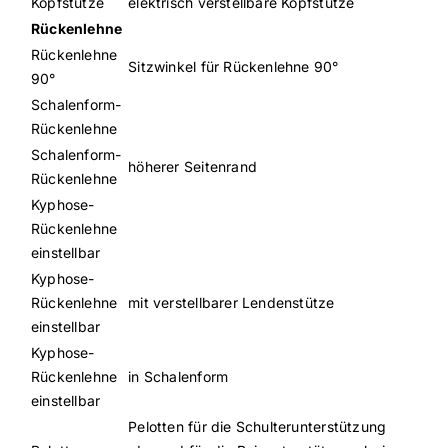
Kopfstütze
elektrisch verstellbare Kopfstütze
Rückenlehne
Rückenlehne
Sitzwinkel für Rückenlehne 90°
90°
Schalenform-
Rückenlehne
Schalenform-
höherer Seitenrand
Rückenlehne
Kyphose-
Rückenlehne
einstellbar
Kyphose-
Rückenlehne
mit verstellbarer Lendenstütze
einstellbar
Kyphose-
Rückenlehne
in Schalenform
einstellbar
Pelotten für die Schulterunterstützung