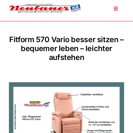
Zum
Inhalt
Toggle
Navigati
springen
Fitform 570 Vario besser sitzen –
Produkte
bequemer leben – leichter
aufstehen
Unser Service
Über Neubauer
Tel.: 0911 225217
Fitform Sessel